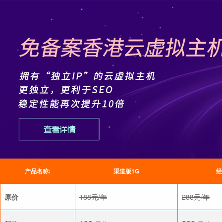
产品名称:
渠道版1G
经
原价
188元/年
288元/年